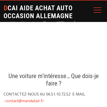
DCAI AIDE ACHAT AUTO
OCCASION ALLEMAGNE
⭐⭐⭐ Acheter Votre voiture en Allemagne 100% en confiance
CONTACT
Home
contact
Une voiture m’intéresse… Que dois-je
faire ?
CONTACTEZ-NOUS AU 06.51.10.72.52
E-MAIL
:
contact@mandatair.fr