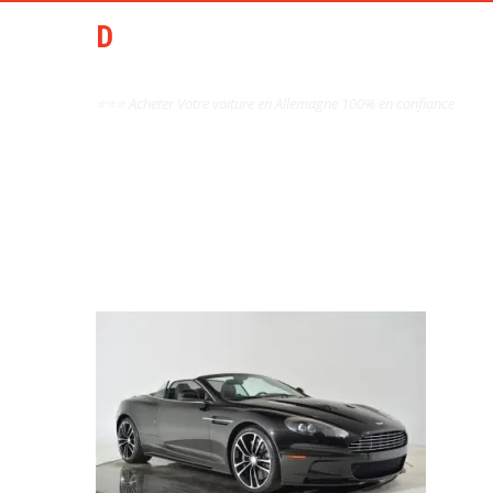
DCAI AIDE ACHAT AUTO
OCCASION ALLEMAGNE
⭐⭐⭐ Acheter Votre voiture en Allemagne 100% en confiance