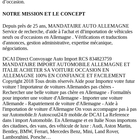
d’occasion.
NOTRE MISSION ET LE CONCEPT
Depuis près de 25 ans, MANDATAIRE AUTO ALLEMAGNE
Service de recherche, d'aide à l'achat et dl'importation de véhicules
neufs ou d'occasions en Allemagne . Vérifications et traductions
d'annonces, gestion administrative, expertise mécanique,
négociations.
DCAI Direct Convoyage Auto Import RCS 834823759
MANDATAIRE IMPORT AUTOMOBILE ALLEMAGNE ET
ITALIE ACHETER SA VOITURE OCCASION EN
ALLEMAGNE 100% EN CONFIANCE ET FACILEMENT
Copyright 2018 Tous droits réservés Aide pour Importez votre futur
voiture ! Importateur de voitures Allemandes pas chères -
Rechercher une belle voiture pas chère en Allemagne - Formalités
pour importer une voiture d'Allemagne - Importer une voiture
Allemande - Rapatriement de voiture d'Allemagne - Aide à
l'importation de voiture d'Allemagne On vous accompagne pas à pas
sur Automobile.fr Autoscout24.fr mobile.de DCAI La Reference
dans l import Automobile. En Allemagne et en Italie Nous importons
des citadines, des vans, des véhicule de luxe : Audi, Aston Martin,
Bentley, BMW, Ferrari, Mercedes Benz, Mini, Land Rover,
Lamborghini, Porsche…