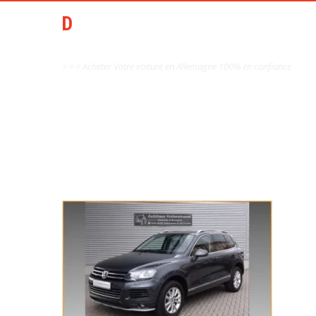
DCAI AIDE ACHAT AUTO
OCCASION ALLEMAGNE
⭐⭐⭐ Acheter Votre voiture en Allemagne 100% en confiance