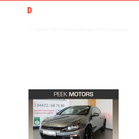
DCAI AIDE ACHAT AUTO
OCCASION ALLEMAGNE
⭐⭐⭐ Acheter Votre voiture en Allemagne 100% en confiance