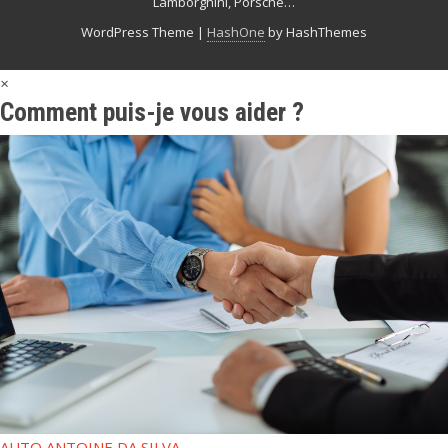
Lamborghini, Porsche…
WordPress Theme
|
HashOne
by HashThemes
×
Comment puis-je vous aider ?
AUTO
ANTOINE DA SILVA