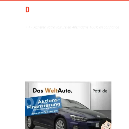
DCAI AIDE ACHAT AUTO
OCCASION ALLEMAGNE
⭐⭐⭐ Acheter Votre voiture en Allemagne 100% en confiance