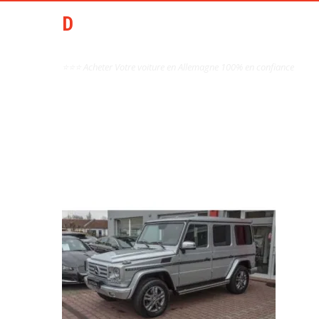
DCAI AIDE ACHAT AUTO
OCCASION ALLEMAGNE
⭐⭐⭐ Acheter Votre voiture en Allemagne 100% en confiance