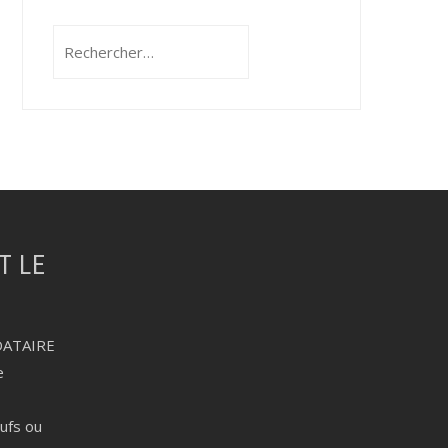
Rechercher :
DATAIRE
e
eufs ou