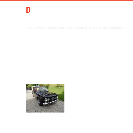
DCAI AIDE ACHAT AUTO
OCCASION ALLEMAGNE
⭐⭐⭐ Acheter Votre voiture en Allemagne 100% en confiance