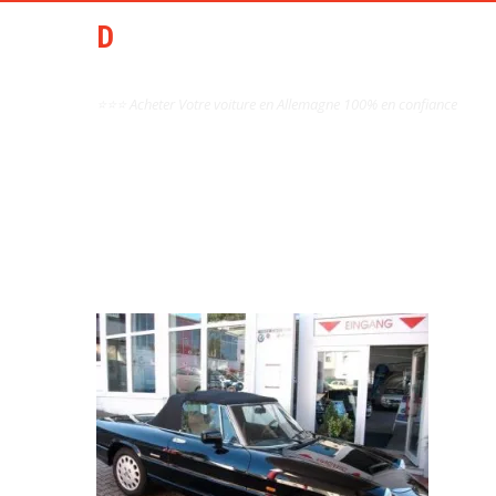
DCAI AIDE ACHAT AUTO
OCCASION ALLEMAGNE
⭐⭐⭐ Acheter Votre voiture en Allemagne 100% en confiance