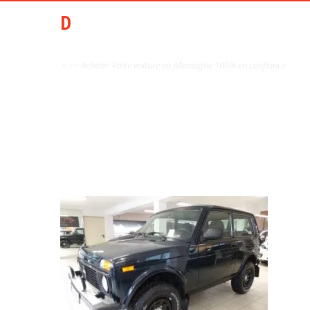
DCAI AIDE ACHAT AUTO
OCCASION ALLEMAGNE
⭐⭐⭐ Acheter Votre voiture en Allemagne 100% en confiance