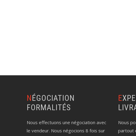
NÉGOCIATION
EXPERTISE AUTO
FORMALITÉS
LIVR
Nous effectuons une négociation avec
Nous pou
le vendeur. Nous négocions 8 fois sur
partout 