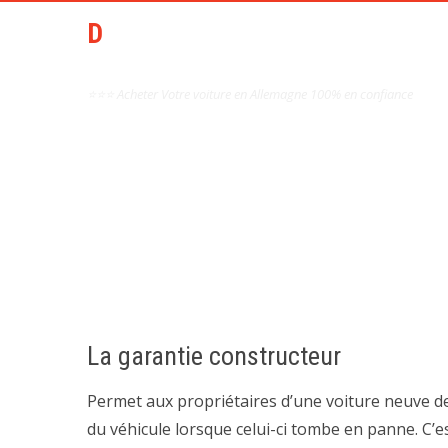
DCAI AIDE ACHAT AUTO
OCCASION ALLEMAGNE
⭐⭐⭐ Acheter Votre voiture en Allemagne 100% en confiance
GARANTI
La garantie constructeur
Permet aux propriétaires d’une voiture neuve de
du véhicule lorsque celui-ci tombe en panne. C’