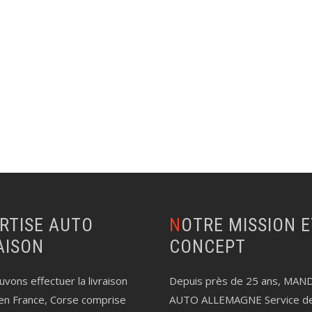
NOTRE MISSION ET LE
AISON
CONCEPT
vons effectuer la livraison
Depuis près de 25 ans, MAN
en France, Corse comprise
AUTO ALLEMAGNE Service d