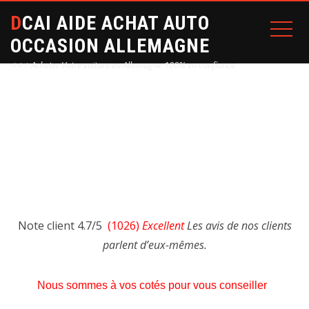
DCAI AIDE ACHAT AUTO
OCCASION ALLEMAGNE
⭐⭐⭐ Acheter Votre voiture en Allemagne 100% en confiance
NOS SERVICES
Home
NOS SERVICES
Note client 4.7/5
(1026)
Excellent
Les avis de nos clients
parlent d’eux-mêmes.
Nous sommes à vos cotés pour vous conseiller