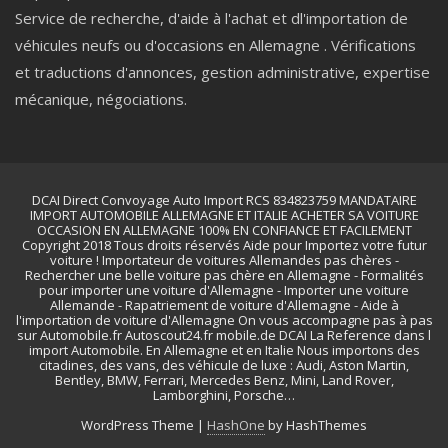
Service de recherche, d'aide à l'achat et dl'importation de
véhicules neufs ou d'occasions en Allemagne . Vérifications
et traductions d'annonces, gestion administrative, expertise
mécanique, négociations.
DCAI Direct Convoyage Auto Import RCS 834823759 MANDATAIRE
IMPORT AUTOMOBILE ALLEMAGNE ET ITALIE ACHETER SA VOITURE
OCCASION EN ALLEMAGNE 100% EN CONFIANCE ET FACILEMENT
Copyright 2018 Tous droits réservés Aide pour Importez votre futur
voiture ! Importateur de voitures Allemandes pas chères -
Rechercher une belle voiture pas chère en Allemagne - Formalités
pour importer une voiture d'Allemagne - Importer une voiture
Allemande - Rapatriement de voiture d'Allemagne - Aide à
l'importation de voiture d'Allemagne On vous accompagne pas à pas
sur Automobile.fr Autoscout24.fr mobile.de DCAI La Reference dans l
import Automobile. En Allemagne et en Italie Nous importons des
citadines, des vans, des véhicule de luxe : Audi, Aston Martin,
Bentley, BMW, Ferrari, Mercedes Benz, Mini, Land Rover,
Lamborghini, Porsche…
WordPress Theme
|
HashOne
by HashThemes